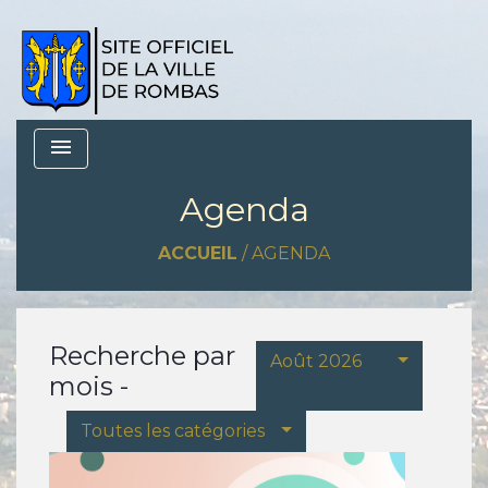
menu
Agenda
ACCUEIL
/
AGENDA
Recherche par
Août 2026
mois -
Toutes les catégories