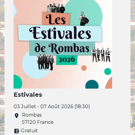
Estivales
03 Juillet - 07 Août 2026 (18:30)
Rombas
location_on
57120 France
Gratuit
account_balance_wallet